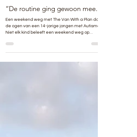
Lien Vandoorne
3 minuten om te lezen
“De routine ging gewoon mee.”
Een weekend weg met The Van With a Plan door
de ogen van een 14-jarige jongen met Autisme.
Niet elk kind beleeft een weekend weg op
dezelfde manier. Waar sommige jongeren
vooral uitkijken naar avontuur of nieuwe plekken,
zitten de fijne details voor anderen ergens
anders: een eigen hoekje, een vertrouwde
routine of de rust van een koptelefoon en een
podcast. We vroegen aan een 14-jarige jongen
hoe hij het weekend met The Van With a Plan
beleefde. Zijn antwoorden waren kort, e