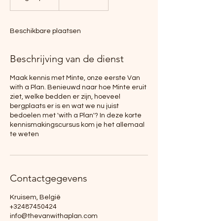
f
g
e
Beschikbare plaatsen
l
o
p
Beschrijving van de dienst
e
n
Maak kennis met Minte, onze eerste Van
with a Plan. Benieuwd naar hoe Minte eruit
ziet, welke bedden er zijn, hoeveel
bergplaats er is en wat we nu juist
bedoelen met 'with a Plan'? In deze korte
kennismakingscursus kom je het allemaal
te weten
Contactgegevens
Kruisem, België
+32487450424
info@thevanwithaplan.com