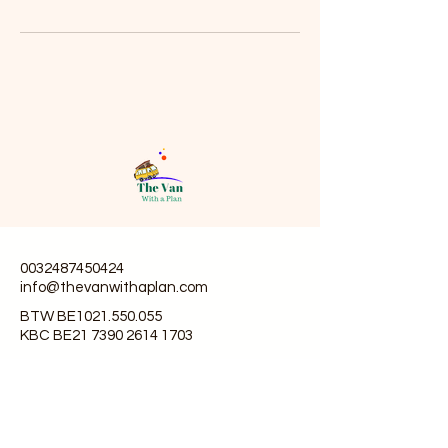
0032487450424
info@thevanwithaplan.com
BTW BE1021.550.055
KBC BE21 7390 2614 1703
Ouwegemsesteenweg 72
Kruisem, België